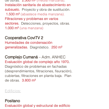
de obras.
2.300 m²
(media manzana)
.
Instalació
n sanitaria de abastecimiento en
subsuelo.
Proyecto y obra de sustitución
.
1.500 m²
(abastece media manzana).
Filtraciones y problemas en varios
sectores.
Detecciones, proyectos, obras.
1.000 m²
(una manzana)
Cooperativa CoviTV 2
Humedades de condensación
generalizadas.
Diagnóstico.
250 m²
Complejo Cumaná
– Adm. ANHEC
Evaluación global de complejo año 1970
.
Diagnóstico de problemas en fachadas
(desprendimientos, filtraciones, fisuración),
cubiertas, filtraciones en planta baja. Plan
de obras.
3.800 m²
Edificios:
Positano
Evaluación global y estructural de edificio