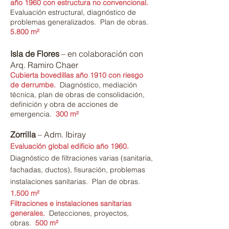
año 1960 con estructura no convencional.
Evaluación estructural, diagnóstico de
problemas generalizados. Plan de obras.
5.800 m²
Isla de Flores
– en colaboración con
Arq. Ramiro Chaer
Cubierta bovedillas año 1910 con riesgo
de derrumbe.
Diagnóstico,
mediación
técnica, plan de obras
d
e con
solidación,
definición y obra de acciones de
emergencia.
300 m²
Zorrilla
– Adm. Ibiray
Evaluación global edificio año 1960.
Diagnóstico de filtraciones varias (
sanitaria,
fachadas, ductos), fisuración, problemas
inst
alaciones sanitarias. Plan de obra
s.
1.500 m²
Filtraciones e
instalaciones sanitarias
generales.
Detecciones
, proyectos,
obras.
500 m²