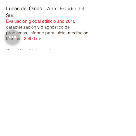
Luces del Ombú
– Adm. Estudio del
Sur
Evaluación global edificio año 2010
,
caracterización y diagnóstico de
problemas, informe para juicio, mediación
técnica.
3.400 m²
Piano Sur Alojamiento
Filtraciones generalizadas, h
umedades en
padrones linderos
.
Diagnósticos y
asesoramiento en reparaciones.
800 m²
Soriano
Evaluación global edificio año 1940.
Diagnóstico de problemas (filtraciones en
azoteas, fachadas e instalaciones
sanitarias, desprendimientos). Plan de
obras.
2.000 m²
Problemas en varios sectores
(impermeabilizaciones, instalaciones
sanitarias, reparaciones revoques y
hormigón, filtraciones provenientes de